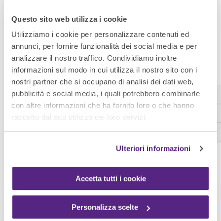
alla sostenibilità ambientale permettendo:
Questo sito web utilizza i cookie
Utilizziamo i cookie per personalizzare contenuti ed
annunci, per fornire funzionalità dei social media e per
analizzare il nostro traffico. Condividiamo inoltre
una
riduzione delle emissioni di CO2
: con solo
informazioni sul modo in cui utilizza il nostro sito con i
un giorno di smart working a settimana, un
nostri partner che si occupano di analisi dei dati web,
lavoratore che percorre in media 40 km per
pubblicità e social media, i quali potrebbero combinarle
con altre informazioni che ha fornito loro o che hanno
recarsi a lavoro può
abbassare di 135 kg ogni
raccolto dal suo utilizzo dei loro servizi.
anno le emissioni di CO2;
una
riduzione del traffico;
un
miglioramento nell’utilizzo dei trasporti
Ulteriori informazioni
pubblici.
Accetta tutti i cookie
Quindi, se il tema green rientra nella filosofia o negli
obiettivi della tua impresa, lo
smart working
, integrato
Personalizza scelte
ad altre misure (
qui
trovi qualche consiglio