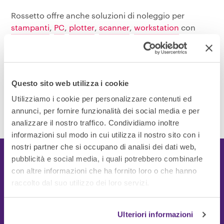
Rossetto offre anche soluzioni di noleggio per
stampanti
,
PC
,
plotter
,
scanner
,
workstation
con
installazione e assistenza inclusi.
Questo sito web utilizza i cookie
SCOPRI PERCHÉ NOLEGGIARE CON ROSSETTO
Utilizziamo i cookie per personalizzare contenuti ed
annunci, per fornire funzionalità dei social media e per
analizzare il nostro traffico. Condividiamo inoltre
informazioni sul modo in cui utilizza il nostro sito con i
nostri partner che si occupano di analisi dei dati web,
pubblicità e social media, i quali potrebbero combinarle
con altre informazioni che ha fornito loro o che hanno
raccolto dal suo utilizzo dei loro servizi.
I nostri Clienti
Ulteriori informazioni