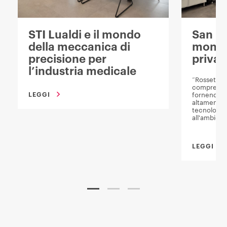
STI Lualdi e il mondo
San Lu
della meccanica di
mondo 
precisione per
privat
l’industria medicale
“Rossetto 
comprensio
LEGGI
fornendo so
altamente e
tecnologic
all'ambient
LEGGI