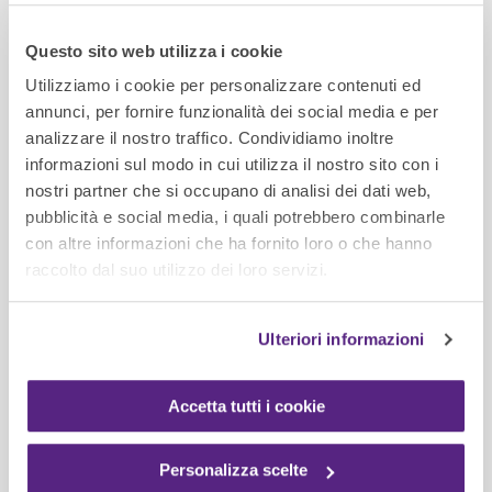
La guida degli specialisti Rossetto su
normativa, classificazione in gruppi di imprese,
Questo sito web utilizza i cookie
contenuto e gestione del reintegro nel tempo
Utilizziamo i cookie per personalizzare contenuti ed
della cassetta di pronto soccorso aziendale.
annunci, per fornire funzionalità dei social media e per
Con approfondimento dedicato al tema DAE e
analizzare il nostro traffico. Condividiamo inoltre
ai finanziamenti 2026.
informazioni sul modo in cui utilizza il nostro sito con i
nostri partner che si occupano di analisi dei dati web,
LEGGI L'ARTICOLO
pubblicità e social media, i quali potrebbero combinarle
con altre informazioni che ha fornito loro o che hanno
raccolto dal suo utilizzo dei loro servizi.
Ulteriori informazioni
Accetta tutti i cookie
Personalizza scelte