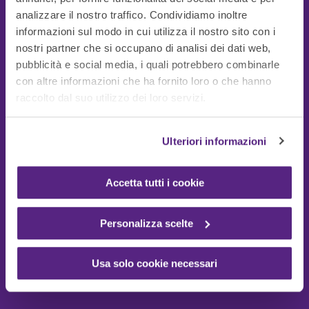
analizzare il nostro traffico. Condividiamo inoltre
informazioni sul modo in cui utilizza il nostro sito con i
nostri partner che si occupano di analisi dei dati web,
pubblicità e social media, i quali potrebbero combinarle
con altre informazioni che ha fornito loro o che hanno
Guide Utili
raccolto dal suo utilizzo dei loro servizi.
Ulteriori informazioni
Accetta tutti i cookie
Personalizza scelte
Usa solo cookie necessari