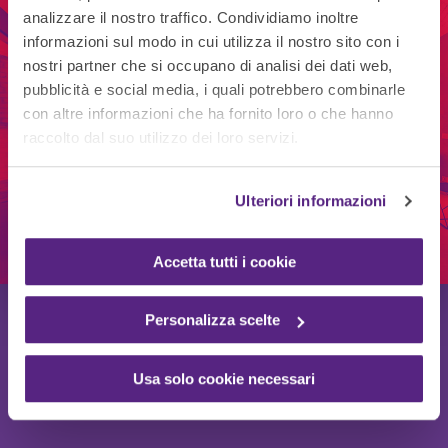
analizzare il nostro traffico. Condividiamo inoltre
CATALOGO
informazioni sul modo in cui utilizza il nostro sito con i
nostri partner che si occupano di analisi dei dati web,
Furniture
pubblicità e social media, i quali potrebbero combinarle
con altre informazioni che ha fornito loro o che hanno
Solutions
raccolto dal suo utilizzo dei loro servizi.
Ulteriori informazioni
RICHIEDI IL CATALOGO
Accetta tutti i cookie
Personalizza scelte
Usa solo cookie necessari