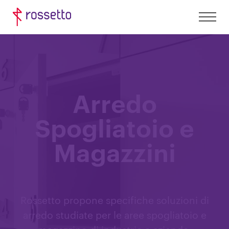
Arredo
Spogliatoio e
Magazzini
Rossetto propone specifiche soluzioni di
arredo studiate per le aree spogliatoio e