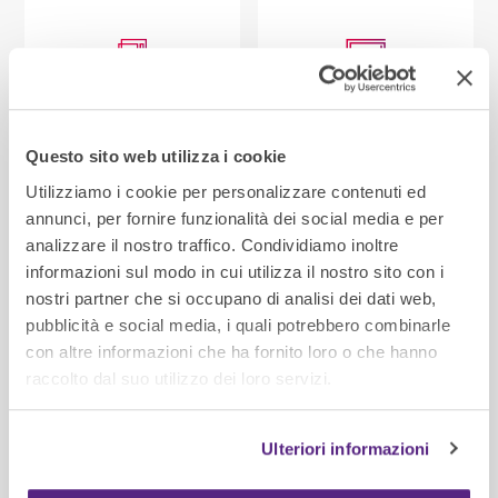
Distributori DPI
computer
Questo sito web utilizza i cookie
SCOPRI
SCOPRI
Utilizziamo i cookie per personalizzare contenuti ed
annunci, per fornire funzionalità dei social media e per
analizzare il nostro traffico. Condividiamo inoltre
informazioni sul modo in cui utilizza il nostro sito con i
nostri partner che si occupano di analisi dei dati web,
pubblicità e social media, i quali potrebbero combinarle
DOWNLOAD DOCUMENTI AZIENDALI
con altre informazioni che ha fornito loro o che hanno
raccolto dal suo utilizzo dei loro servizi.
Ulteriori informazioni
CERTIFICAZIONE UNI EN
CERTIFICAZIONE UNI EN
ISO 9001:2015
ISO 14001:2015