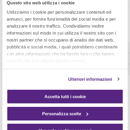
Questo sito web utilizza i cookie
Utilizziamo i cookie per personalizzare contenuti ed
annunci, per fornire funzionalità dei social media e per
analizzare il nostro traffico. Condividiamo inoltre
informazioni sul modo in cui utilizza il nostro sito con i
nostri partner che si occupano di analisi dei dati web,
pubblicità e social media, i quali potrebbero combinarle
Un supporto che va oltre la fornitura di prodotti
ma che
con altre informazioni che ha fornito loro o che hanno
si concretizza nell’
offerta di servizi innovativi
che
raccolto dal suo utilizzo dei loro servizi.
permettono l’
ottimizzazione di flussi, tempi e costi
aziendali
.
Ulteriori informazioni
Accetta tutti i cookie
Personalizza scelte
“Abbiamo iniziato 15 anni fa con gli ordini che si