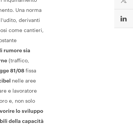
ell’inquinamento
amento. Una norma
 l’udito, derivanti
rosi come cantieri,
nostante
di rumore sia
rne
(traffico,
egge 81/08
fissa
cibel
nelle aree
are e lavoratore
oro e, non solo
vorire lo sviluppo
bili della capacità