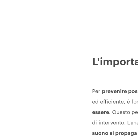
L'importa
Per
prevenire poss
ed efficiente, è f
essere
. Questo pe
di intervento. L’ana
suono si propaga a