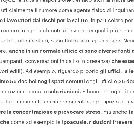
/10/CE
relativa all'esposizione dei lavoratori ai rischi d
e ufficialmente il rumore come agente fisico di inquin
e i lavoratori dai rischi per la salute
, in particolare per
l rumore in ogni ambiente di lavoro, da quelli più rumo
ter fino uffici e studi, soprattutto se in open space. No
ore,
anche in un normale ufficio ci sono diverse fonti 
stampanti, conversazioni in call o in presenza)
che este
avori edili). Ad esempio, riguardo proprio gli
uffici
,
la l
imo 55 decibel negli spazi comuni
degli uffici e
35 de
centrazione come le
sale riunioni.
È bene che ogni titol
e l’inquinamento acustico coinvolge ogni spazio di lav
e la concentrazione e provocare stress
, ma anche
fa
iche
come ad esempio le
ipoacusie, riduzioni irreversi