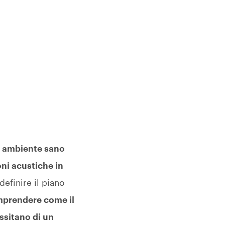
un ambiente sano
oni acustiche in
efinire il piano
omprendere come il
essitano di un