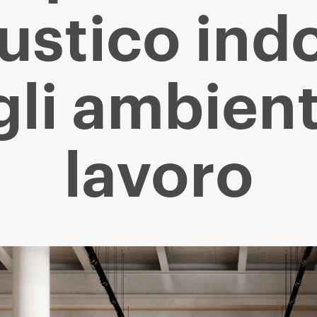
ustico ind
li ambient
lavoro