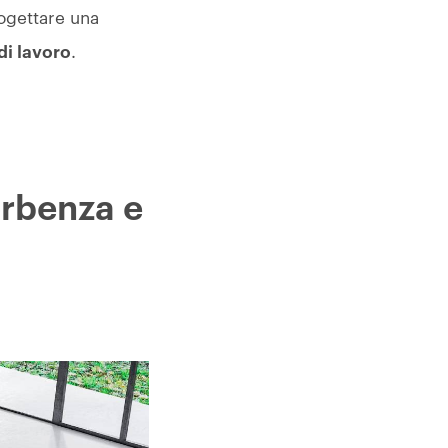
rogettare una
di lavoro
.
orbenza e