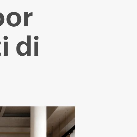
oor
i di