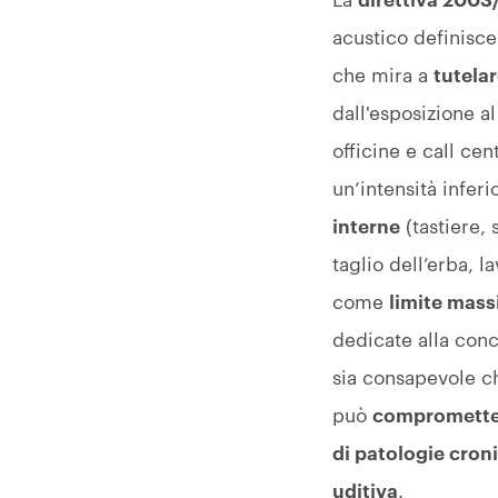
La
direttiva 2003
acustico definisc
che mira a
tutelar
dall'esposizione a
officine e call cen
un’intensità inferi
interne
(tastiere, 
taglio dell’erba, l
come
limite mass
dedicate alla con
sia consapevole ch
può
comprometter
di patologie cron
uditiva
.