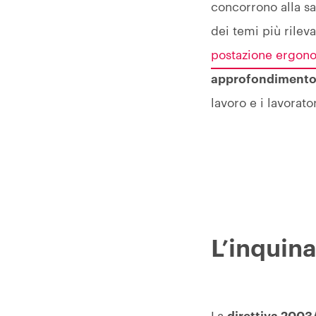
concorrono alla sa
dei temi più rilev
postazione ergon
approfondiment
lavoro e i lavoratori
L’inquin