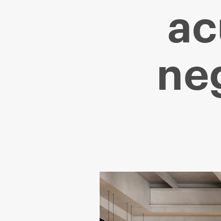
ac
neg