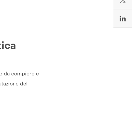
tica
one da compiere e
utazione del