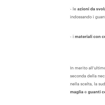
- le
azioni da svo
indossando i guant
- i
materiali con cu
In merito all’ulti
seconda della nece
nella scelta, la s
maglia
e
guanti c