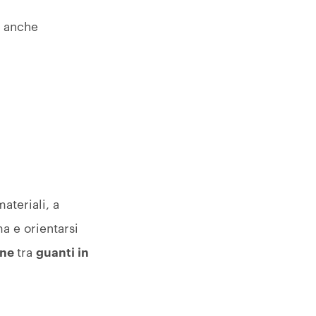
i anche
ateriali, a
a e orientarsi
one
tra
guanti in