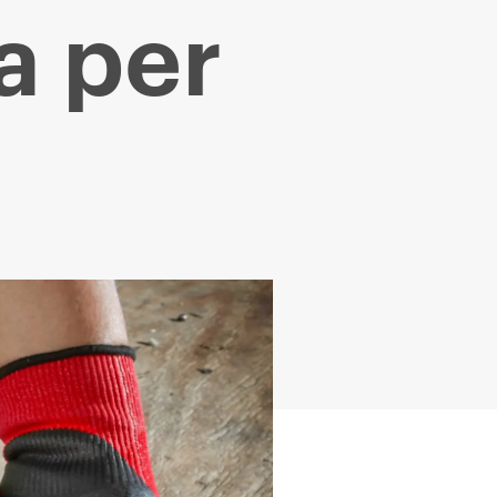
a per
e