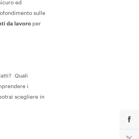
sicuro ed
rofondimento sulle
nti da lavoro
per
datti? Quali
mprendere i
otrai scegliere in