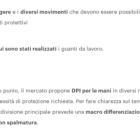
lgere
e i
diversi movimenti
che devono essere possibil
i protettivi
i sono stati realizzati
i guanti da lavoro.
mo punto, il mercato propone
DPI per le mani
in diversi m
ssità di protezione richiesta. Per fare chiarezza sul tem
uddivisione principale prevede una
macro differenziazi
on spalmatura
.