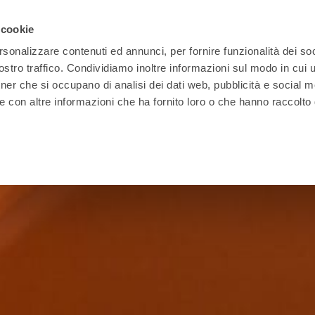
 cookie
rsonalizzare contenuti ed annunci, per fornire funzionalità dei soc
stro traffico. Condividiamo inoltre informazioni sul modo in cui ut
tner che si occupano di analisi dei dati web, pubblicità e social m
Indumenti
Primo
Protezione capo,
Protezione collettiva
da lavoro
soccorso
vie aeree e udito
e segnaletica di sicurez
e con altre informazioni che ha fornito loro o che hanno raccolto