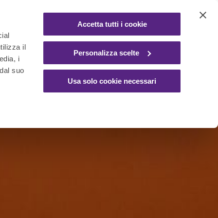
Accetta tutti i cookie
ial
ilizza il
Personalizza scelte
edia, i
Distributori
Supporti
za
automatici DPI
ergonomici
 dal suo
Usa solo cookie necessari