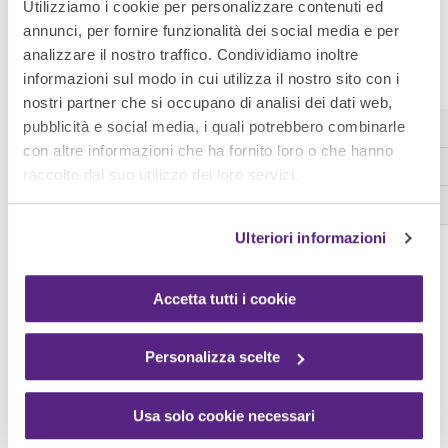
Utilizziamo i cookie per personalizzare contenuti ed
microrganismi, endoparassiti umani e vettori
annunci, per fornire funzionalità dei social media e per
virali
, presenti in misura maggiore rispetto ad
analizzare il nostro traffico. Condividiamo inoltre
altri contesti
informazioni sul modo in cui utilizza il nostro sito con i
vapori e sostanze di alcuni contaminanti
nostri partner che si occupano di analisi dei dati web,
impiegati nelle rigorose operazioni di pulizia e
pubblicità e social media, i quali potrebbero combinarle
disinfezione richieste da questi ambienti e che
con altre informazioni che ha fornito loro o che hanno
raccolto dal suo utilizzo dei loro servizi.
spesso rimangono nell’aria.
Ulteriori informazioni
Accetta tutti i cookie
Si tratta quindi di
dispositivi fondamentali
sia per la
Personalizza scelte
tutela dei pazienti
che degli stessi
operatori sanitari
che
ogni giorno lavorano a contatto con virus, batteri e
possibili sostanze nocive come PM2.5, PM0.3, benzene,
Usa solo cookie necessari
e altri gas chimici nocivi.