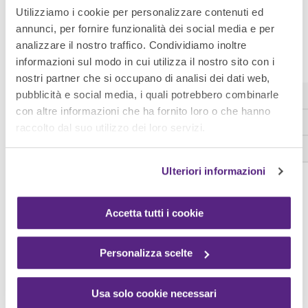
Arredi e complementi smart e
Utilizziamo i cookie per personalizzare contenuti ed
green
annunci, per fornire funzionalità dei social media e per
analizzare il nostro traffico. Condividiamo inoltre
informazioni sul modo in cui utilizza il nostro sito con i
Un ruolo cruciale nell’arredo degli spazi di lavoro è
nostri partner che si occupano di analisi dei dati web,
rappresentato dalla
scelta di mobili e complementi
.
pubblicità e social media, i quali potrebbero combinarle
con altre informazioni che ha fornito loro o che hanno
Coerentemente alle nuove tendenze, anche questo
raccolto dal suo utilizzo dei loro servizi.
ambito è orientato alle nuove esigenze di comfort,
flessibilità e multifunzionalità.
Ulteriori informazioni
Accetta tutti i cookie
Sale riunioni tecnologiche
Personalizza scelte
Usa solo cookie necessari