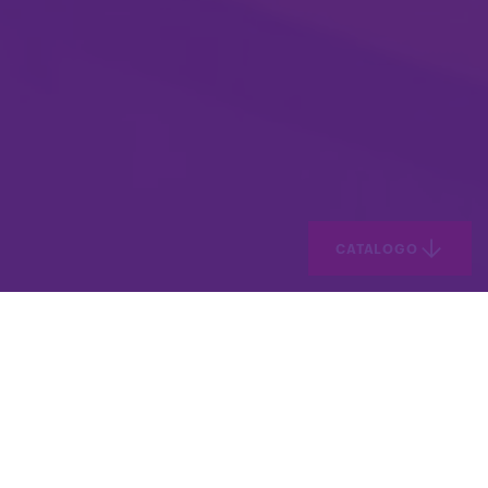
CATALOGO
È stato stimato che ben
l’86% di chi riceve un