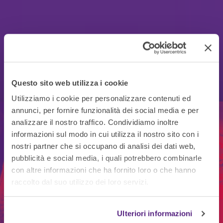
Questo sito web utilizza i cookie
Utilizziamo i cookie per personalizzare contenuti ed
Personalizzazione
annunci, per fornire funzionalità dei social media e per
analizzare il nostro traffico. Condividiamo inoltre
materiali e
gadget per
CATALOGO
informazioni sul modo in cui utilizza il nostro sito con i
fiere, eventi, clienti e
nostri partner che si occupano di analisi dei dati web,
Visual
pubblicità e social media, i quali potrebbero combinarle
aziende
con altre informazioni che ha fornito loro o che hanno
Communication
raccolto dal suo utilizzo dei loro servizi.
Dalla fornitura del supporto neutro alla consegna
del materiale personalizzato: il servizio di
Ulteriori informazioni
RICHIEDI IL CATALOGO
personalizzazione Rossetto è pensato per