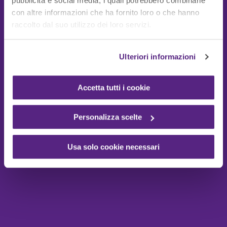
pubblicità e social media, i quali potrebbero combinarle
con altre informazioni che ha fornito loro o che hanno
Guide Utili
raccolto dal suo utilizzo dei loro servizi.
Ulteriori informazioni
Accetta tutti i cookie
Personalizza scelte
Usa solo cookie necessari