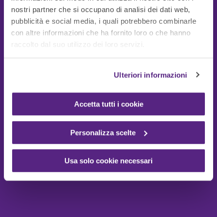
nostri partner che si occupano di analisi dei dati web,
pubblicità e social media, i quali potrebbero combinarle
con altre informazioni che ha fornito loro o che hanno
Guide Utili
raccolto dal suo utilizzo dei loro servizi.
Ulteriori informazioni
Accetta tutti i cookie
Personalizza scelte
Usa solo cookie necessari