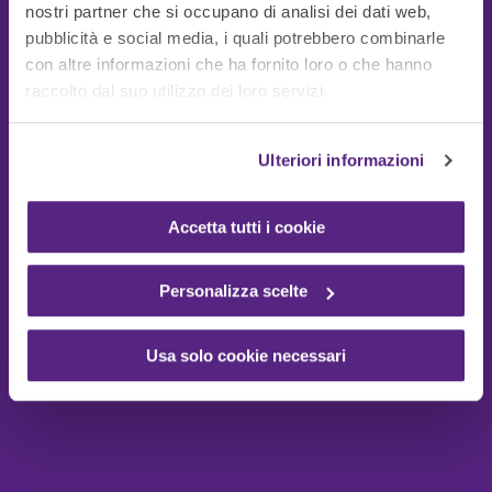
nostri partner che si occupano di analisi dei dati web,
pubblicità e social media, i quali potrebbero combinarle
con altre informazioni che ha fornito loro o che hanno
Guide Utili
raccolto dal suo utilizzo dei loro servizi.
Ulteriori informazioni
Accetta tutti i cookie
Personalizza scelte
Usa solo cookie necessari