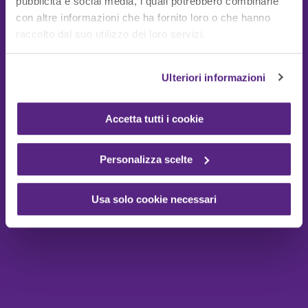
pubblicità e social media, i quali potrebbero combinarle
con altre informazioni che ha fornito loro o che hanno
Guide Utili
raccolto dal suo utilizzo dei loro servizi.
Ulteriori informazioni
Accetta tutti i cookie
Personalizza scelte
Usa solo cookie necessari