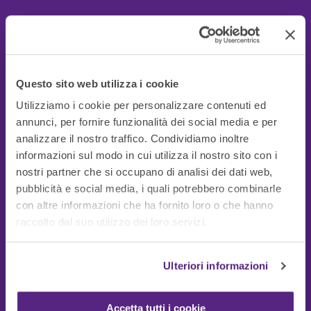
Questo sito web utilizza i cookie
Utilizziamo i cookie per personalizzare contenuti ed
annunci, per fornire funzionalità dei social media e per
analizzare il nostro traffico. Condividiamo inoltre
informazioni sul modo in cui utilizza il nostro sito con i
nostri partner che si occupano di analisi dei dati web,
pubblicità e social media, i quali potrebbero combinarle
con altre informazioni che ha fornito loro o che hanno
Guide Utili
raccolto dal suo utilizzo dei loro servizi.
Ulteriori informazioni
Accetta tutti i cookie