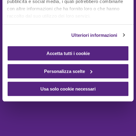
pubblicità e social media, i quali potrebbero combinarle
con altre informazioni che ha fornito loro o che hanno
Guide Utili
raccolto dal suo utilizzo dei loro servizi.
Ulteriori informazioni
Accetta tutti i cookie
Personalizza scelte
Usa solo cookie necessari