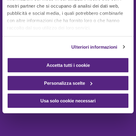
nostri partner che si occupano di analisi dei dati web,
pubblicità e social media, i quali potrebbero combinarle
con altre informazioni che ha fornito loro o che hanno
Guide Utili
raccolto dal suo utilizzo dei loro servizi.
Ulteriori informazioni
Accetta tutti i cookie
Personalizza scelte
Usa solo cookie necessari