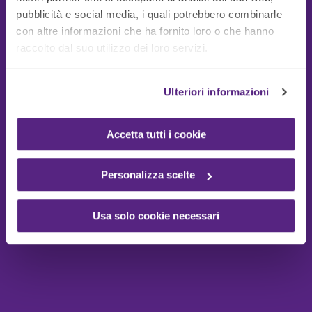
pubblicità e social media, i quali potrebbero combinarle
con altre informazioni che ha fornito loro o che hanno
Guide Utili
raccolto dal suo utilizzo dei loro servizi.
Ulteriori informazioni
Accetta tutti i cookie
Personalizza scelte
Usa solo cookie necessari