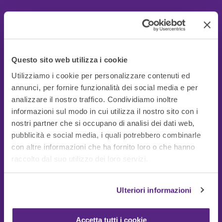
Questo sito web utilizza i cookie
Utilizziamo i cookie per personalizzare contenuti ed
annunci, per fornire funzionalità dei social media e per
analizzare il nostro traffico. Condividiamo inoltre
informazioni sul modo in cui utilizza il nostro sito con i
nostri partner che si occupano di analisi dei dati web,
pubblicità e social media, i quali potrebbero combinarle
con altre informazioni che ha fornito loro o che hanno
Guide Utili
raccolto dal suo utilizzo dei loro servizi.
Ulteriori informazioni
Accetta tutti i cookie