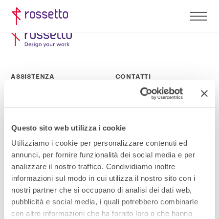
ASSISTENZA
CONTATTI
FAQ
Lavora con noi
Guide utili
Richiedi informazioni
Questo sito web utilizza i cookie
Richiesta di assistenza
Dove siamo
Utilizziamo i cookie per personalizzare contenuti ed
annunci, per fornire funzionalità dei social media e per
AREA LEGALE
NEWSLETTER
analizzare il nostro traffico. Condividiamo inoltre
informazioni sul modo in cui utilizza il nostro sito con i
Privacy Policy
Iscriviti
nostri partner che si occupano di analisi dei dati web,
pubblicità e social media, i quali potrebbero combinarle
Cookie Policy
con altre informazioni che ha fornito loro o che hanno