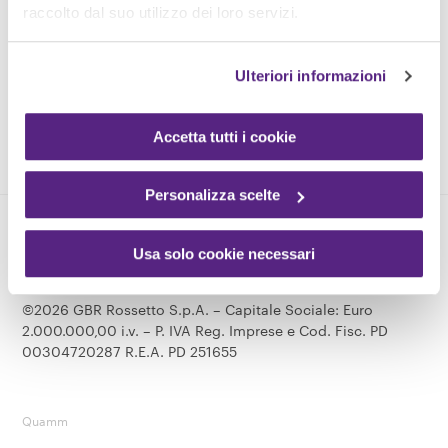
Condizioni di utilizzo
raccolto dal suo utilizzo dei loro servizi.
Whistleblowing
Ulteriori informazioni
Accetta tutti i cookie
Personalizza scelte
Usa solo cookie necessari
Rossetto – Numero Verde 800 853 853 - da cell.
049 8738666
©2026 GBR Rossetto S.p.A. – Capitale Sociale: Euro
2.000.000,00 i.v. – P. IVA Reg. Imprese e Cod. Fisc. PD
00304720287 R.E.A. PD 251655
Quamm