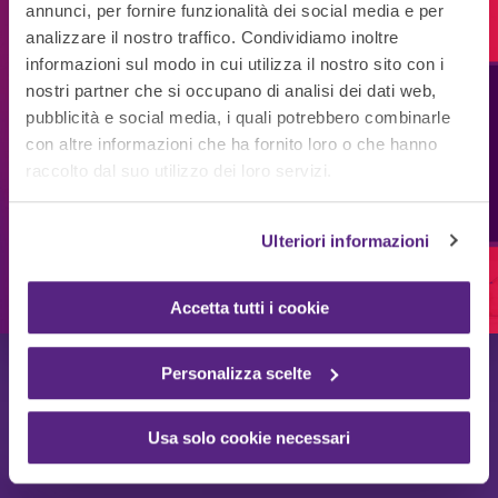
annunci, per fornire funzionalità dei social media e per
analizzare il nostro traffico. Condividiamo inoltre
CATALOGO
informazioni sul modo in cui utilizza il nostro sito con i
Noleggio Stampanti
nostri partner che si occupano di analisi dei dati web,
Technology
pubblicità e social media, i quali potrebbero combinarle
con altre informazioni che ha fornito loro o che hanno
Solutions
Il noleggio stampanti, multifunzione e
raccolto dal suo utilizzo dei loro servizi.
fotocopiatrici di Rossetto assicura alle aziende
dispositivi performanti, sempre aggiornati e
perfettamente integrati nei flussi di lavoro.
Ulteriori informazioni
RICHIEDI IL CATALOGO
Accetta tutti i cookie
Personalizza scelte
Usa solo cookie necessari