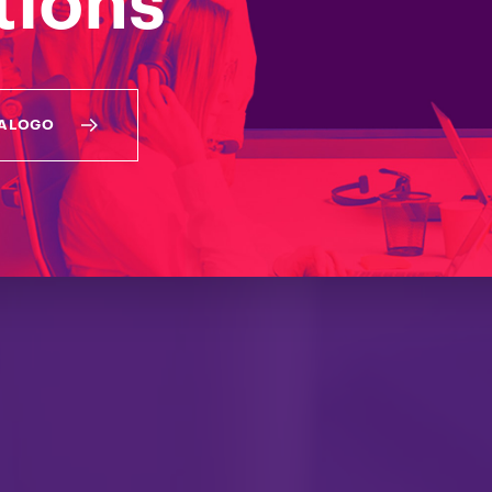
tions
tion che garantisce postazioni di lavoro ad elevate 
aggiornate.
TALOGO