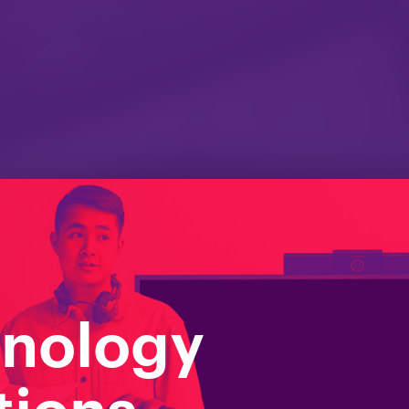
nology
ggio Workst