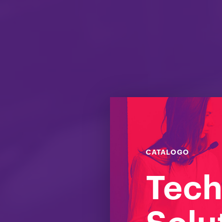
CATALOGO
Tech
Nole