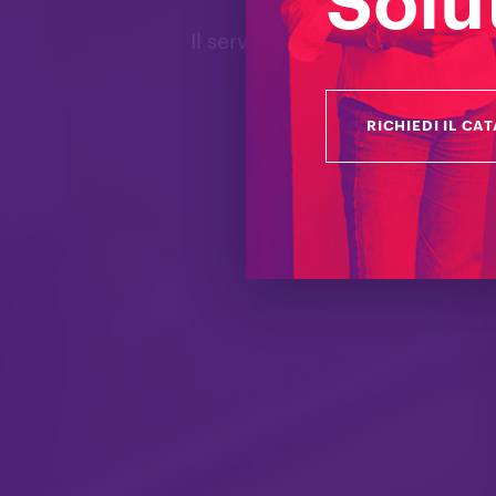
Solu
Il servizio di noleggio worksta
RICHIEDI IL CA