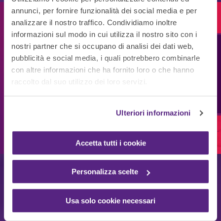
annunci, per fornire funzionalità dei social media e per
Stampanti, plotter,
analizzare il nostro traffico. Condividiamo inoltre
CATALOGO
scanner e
informazioni sul modo in cui utilizza il nostro sito con i
nostri partner che si occupano di analisi dei dati web,
Technology
consumabili
pubblicità e social media, i quali potrebbero combinarle
con altre informazioni che ha fornito loro o che hanno
Solutions
raccolto dal suo utilizzo dei loro servizi.
Per ogni esigenza di stampa in azienda.
Multifunzione, stampanti, fotocopiatrici da ufficio,
scanner, toner e cartucce per un parco stampanti
Ulteriori informazioni
RICHIEDI IL CATALOGO
innovativo, sicuro e sostenibile. Da noleggiare o
acquistare.
Accetta tutti i cookie
Personalizza scelte
Usa solo cookie necessari