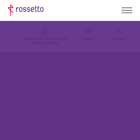
Stampanti, Multifunzioni
Plotter
Scanner
e Fotocopiatrici