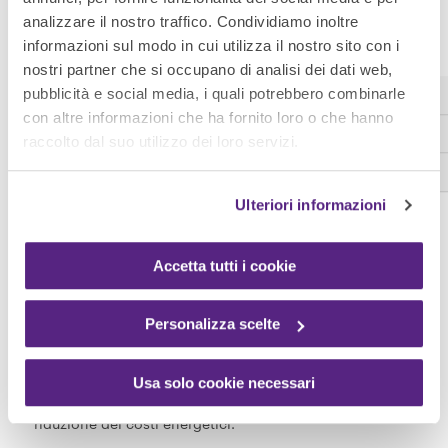
I vantaggi di scegliere
analizzare il nostro traffico. Condividiamo inoltre
stampanti inkjet a freddo per le
informazioni sul modo in cui utilizza il nostro sito con i
aziende
nostri partner che si occupano di analisi dei dati web,
pubblicità e social media, i quali potrebbero combinarle
con altre informazioni che ha fornito loro o che hanno
Le aziende che scelgono di comporre il proprio parco
raccolto dal suo utilizzo dei loro servizi.
stampanti con dispositivi che usano la tecnologia di
stampa senza calore beneficiano di numerosi vantaggi:
Ulteriori informazioni
Accetta tutti i cookie
Riduzione dei costi operativi
A differenza delle tecniche tradizionali di stampa a
Personalizza scelte
laser, la stampa a inchiostro liquido non richiede
energia per riscaldare l'inchiostro e non si serve
Usa solo cookie necessari
dell’unità fusore. Questo si traduce in una significativa
riduzione dei costi energetici.