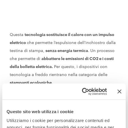
Questa
tecnologia sostituisce il calore con un impulso
elettrico
che permette l’espulsione dell'inchiostro dalla
testina di stampa,
senza energia termica
. Un processo
che permette di
abbattere le emissioni di CO2 e i costi
della bolletta elettrica.
Per questo, i dispositivi con
tecnologia a freddo rientrano nella categoria delle
stampanti ecologiche
.
Questo sito web utilizza i cookie
Utilizziamo i cookie per personalizzare contenuti ed
annunci, per fornire funzionalità dei social media e per