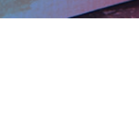
Guanti da lavor
monouso nella 
Rossetto Safety