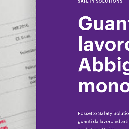
SAFETY SOLUTIONS
Guant
lavor
Abbi
mono
Rossetto Safety Solutio
guanti da lavoro ed art