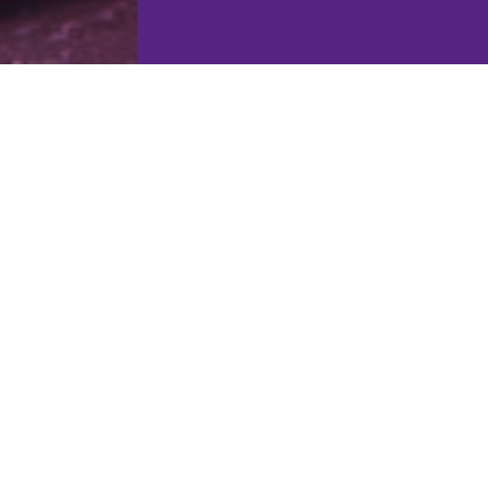
o e abbigliamento
nuova selezione
 Solutions,