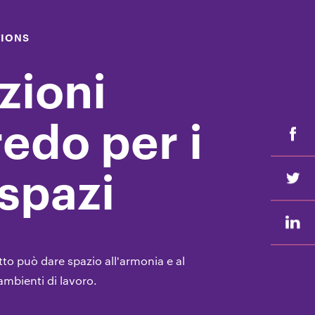
TIONS
zioni
redo per i
 spazi
to può dare spazio all'armonia e al
ambienti di lavoro.