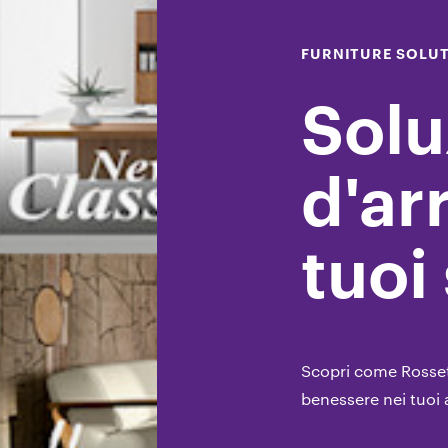
FURNITURE SOLU
Solu
d'ar
tuoi
Scopri come Rosset
benessere nei tuoi 