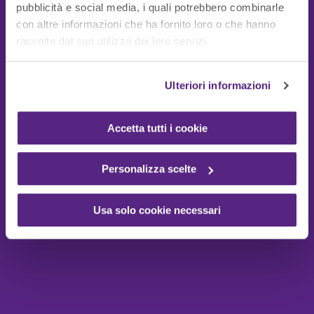
pubblicità e social media, i quali potrebbero combinarle
con altre informazioni che ha fornito loro o che hanno
Guide Utili
raccolto dal suo utilizzo dei loro servizi.
Ulteriori informazioni
Accetta tutti i cookie
Personalizza scelte
Usa solo cookie necessari