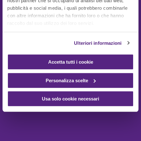
nostri partner che si occupano di analisi dei dati web,
pubblicità e social media, i quali potrebbero combinarle
con altre informazioni che ha fornito loro o che hanno
Guide Utili
raccolto dal suo utilizzo dei loro servizi.
Ulteriori informazioni
Accetta tutti i cookie
Personalizza scelte
Usa solo cookie necessari