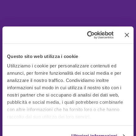
Questo sito web utilizza i cookie
Utilizziamo i cookie per personalizzare contenuti ed
annunci, per fornire funzionalità dei social media e per
analizzare il nostro traffico. Condividiamo inoltre
informazioni sul modo in cui utilizza il nostro sito con i
nostri partner che si occupano di analisi dei dati web,
pubblicità e social media, i quali potrebbero combinarle
con altre informazioni che ha fornito loro o che hanno
Guide Utili
raccolto dal suo utilizzo dei loro servizi.
Ulteriori informazioni