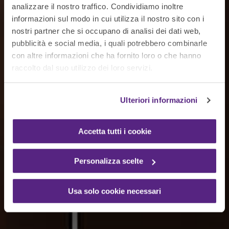
Garantisci sicurezza e
analizzare il nostro traffico. Condividiamo inoltre
informazioni sul modo in cui utilizza il nostro sito con i
conformità normativa
nostri partner che si occupano di analisi dei dati web,
fin dal primo ingresso
pubblicità e social media, i quali potrebbero combinarle
con altre informazioni che ha fornito loro o che hanno
raccolto dal suo utilizzo dei loro servizi.
Rossetto gestisce in modo digitale e
automatizzato l’accoglienza di ospiti, clienti,
Ulteriori informazioni
fornitori e collaboratori esterni alle strutture
aziendali.
Accetta tutti i cookie
Personalizza scelte
Usa solo cookie necessari