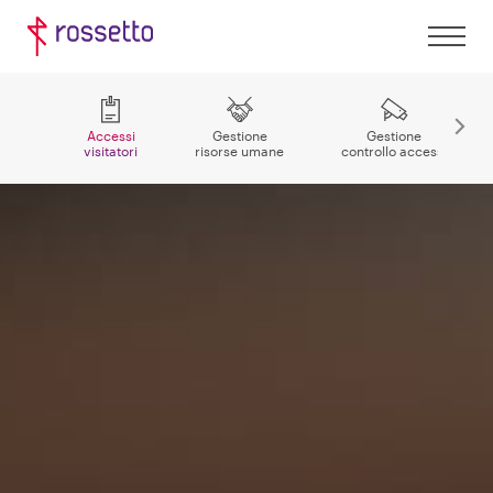
Accessi
Gestione
Gestione
visitatori
risorse umane
controllo accessi