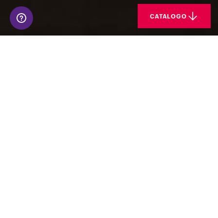
CATALOGO
Ogni monitor per ufficio selezionato da
Rossetto garantisce prestazioni elevate e
comfort visivo e operativo: dalla regolabilità in
altezza per una postura ottimale alle
tecnologie che riducono l'affaticamento
visivo.
Diverse soluzioni di monitor, la stessa garanzia