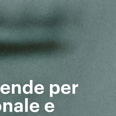
iende per
onale e