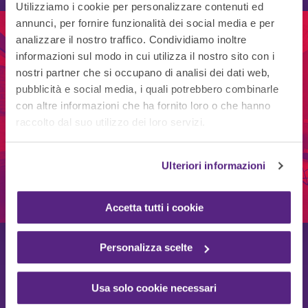
Utilizziamo i cookie per personalizzare contenuti ed
Illuminazione,
annunci, per fornire funzionalità dei social media e per
analizzare il nostro traffico. Condividiamo inoltre
fonoassorbenza e
CATALOGO
informazioni sul modo in cui utilizza il nostro sito con i
complementi per
nostri partner che si occupano di analisi dei dati web,
Furniture
pubblicità e social media, i quali potrebbero combinarle
l’ufficio
con altre informazioni che ha fornito loro o che hanno
Solutions
raccolto dal suo utilizzo dei loro servizi.
Rossetto propone una linea di complementi
Ulteriori informazioni
RICHIEDI IL CATALOGO
d’arredo selezionati per garantire il miglior
benessere negli ambienti di lavoro sotto il profilo
Accetta tutti i cookie
di illuminazione, fonoassorbenza e comfort.
Personalizza scelte
Usa solo cookie necessari