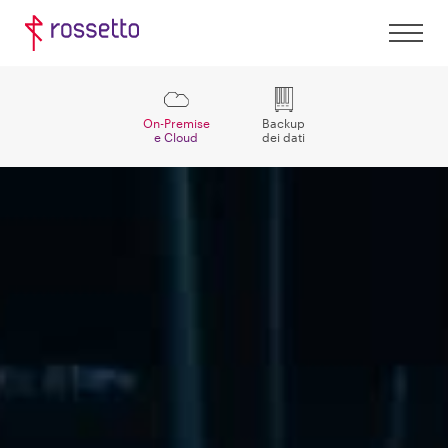
On-Premise
Backup
e Cloud
dei dati