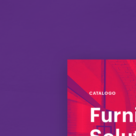
CATALOGO
Furn
Arr