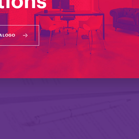
tions
one specifiche soluzioni di arredo studiate per le
TALOGO