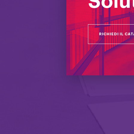
Solu
Rossetto prop
RICHIEDI IL CA