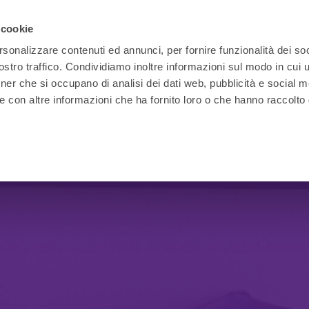
 cookie
rsonalizzare contenuti ed annunci, per fornire funzionalità dei soc
stro traffico. Condividiamo inoltre informazioni sul modo in cui ut
tner che si occupano di analisi dei dati web, pubblicità e social m
Ufficio
Ufficio
Sale
Reception
direzionale
operativo
meeting
e Call Center
e con altre informazioni che ha fornito loro o che hanno raccolto