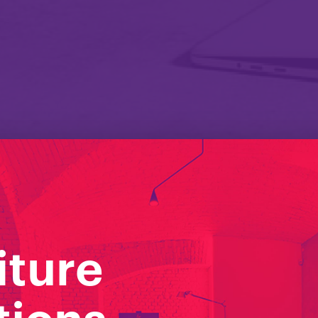
iture
edo Sale Mee