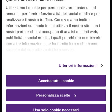
Utilizziamo i cookie per personalizzare contenuti ed
annunci, per fornire funzionalità dei social media e per
analizzare il nostro traffico. Condividiamo inoltre
informazioni sul modo in cui utilizza il nostro sito con i
Distributori
nostri partner che si occupano di analisi dei dati web,
automatici DPI
pubblicità e social media, i quali potrebbero combinarle
con altre informazioni che ha fornito loro o che hanno
raccolto dal suo utilizzo dei loro servizi.
Self Point Rossetto, il distributore automatico di
DPI progettato per facilitare la gestione in azienda
Ulteriori informazioni
dei dispositivi di sicurezza ed eliminare gli sprechi.
Accetta tutti i cookie
Personalizza scelte
Usa solo cookie necessari