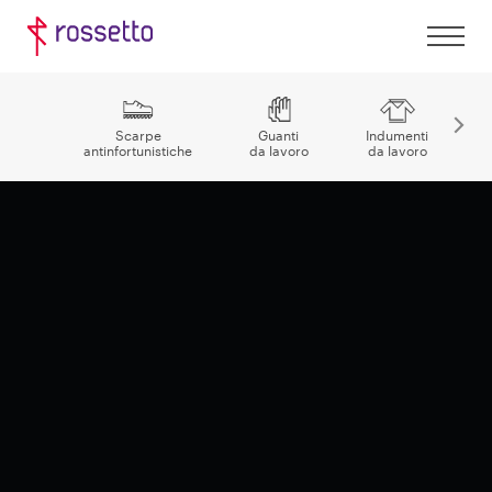
Scarpe
Guanti
Indumenti
antinfortunistiche
da lavoro
da lavoro