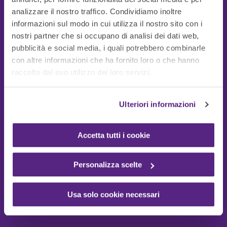
analizzare il nostro traffico. Condividiamo inoltre
informazioni sul modo in cui utilizza il nostro sito con i
nostri partner che si occupano di analisi dei dati web,
pubblicità e social media, i quali potrebbero combinarle
con altre informazioni che ha fornito loro o che hanno
Guide Utili
raccolto dal suo utilizzo dei loro servizi.
Ulteriori informazioni
Accetta tutti i cookie
Personalizza scelte
Usa solo cookie necessari